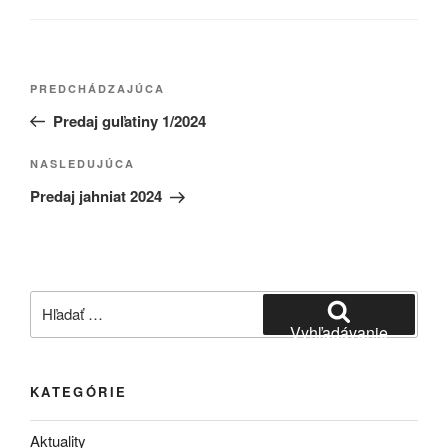
Navigácia
Predchádzajúci
PREDCHÁDZAJÚCA
v
článok
Predaj guľatiny 1/2024
článku
Ďalší
NASLEDUJÚCA
článok
Predaj jahniat 2024
Hľadať:
Vyhľadávanie
KATEGÓRIE
Aktuality