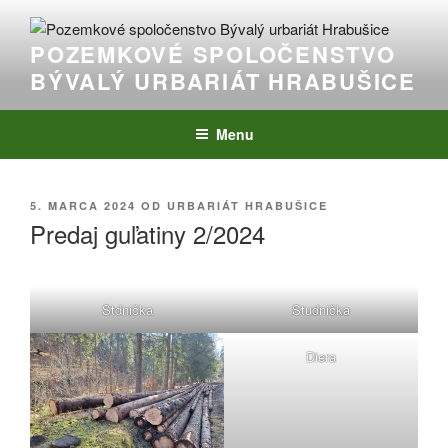
Prejsť
na
POZEMKOVÉ SPOLOČENSTVO
obsah
BÝVALÝ URBARIÁT HRABUŠICE
Menu
PUBLIKOVANÉ
5. MARCA 2024
OD
URBARIÁT HRABUŠICE
Predaj guľatiny 2/2024
Stdnička
Studnička
Diera