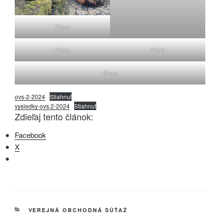
Diera
Diera
Diera
Diera
ovs-2-2024
Stiahnuť
vysledky-ovs.2-2024
Stiahnuť
Zdieľaj tento článok:
Facebook
X
KATEGÓRIE
VEREJNÁ OBCHODNÁ SÚŤAŽ