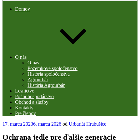
Domov
O nás
O nás
Pozemkové spoločenstvo
História spoločenstva
Agrourbár
História Agrourbár
Lesníctvo
Poľnohospodárstvo
Obchod a služby
Kontakty
Pre členov
Publikované
17. marca 2023
6. marca 2026
od
Urbariát Hrabušice
Ochrana jedle pre ďalšie generácie