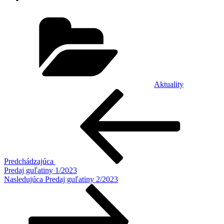
Kategórie
Aktuality
Navigácia
Predchádzajúci
článok
v
článku
Predchádzajúca
Predaj guľatiny 1/2023
Ďalší
Nasledujúca
Predaj guľatiny 2/2023
článok