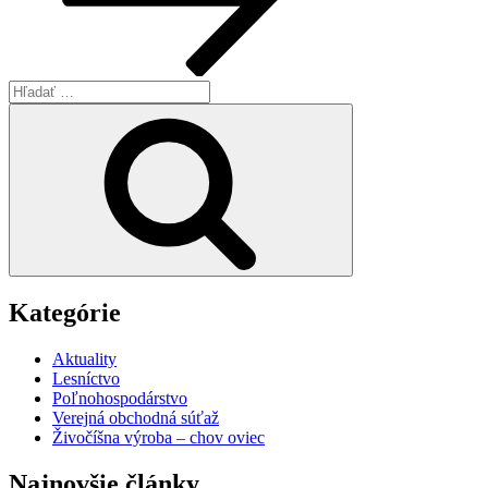
Hľadať:
Vyhľadávanie
Kategórie
Aktuality
Lesníctvo
Poľnohospodárstvo
Verejná obchodná súťaž
Živočíšna výroba – chov oviec
Najnovšie články