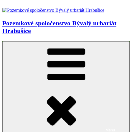
Prejsť
na
obsah
Pozemkové spoločenstvo Bývalý urbariát
Hrabušice
Menu