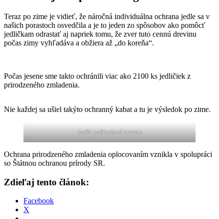
Teraz po zime je vidieť, že náročná individuálna ochrana jedle sa v
našich porastoch osvedčila a je to jeden zo spôsobov ako pomôcť
jedličkam odrastať aj napriek tomu, že zver tuto cennú drevinu
počas zimy vyhľadáva a obžiera až „do koreňa“.
Počas jesene sme takto ochránili viac ako 2100 ks jedličiek z
prirodzeného zmladenia.
Nie každej sa ušiel takýto ochranný kabat a tu je výsledok po zime.
Jedľa poškodená zverou
Ochrana prirodzeného zmladenia oplocovaním vznikla v spolupráci
so Štátnou ochranou prírody SR.
Zdieľaj tento článok:
Facebook
X